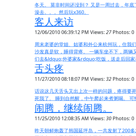
冬天。 莫非时间还没到？ 又是一周过去，年
澡去。。。然后玩x360。
客人来访
12/06/2010 06:39:12 PM
Views:
27
Photos: 0
周末老婆的堂姐、姑婆和外公来杭州玩，住我们
沙发真是软，睡得背疼。 一辆车坐不下，两辆
们去&ldquo;外婆家&rdquo;吃饭，送走后回家
舌头疼
11/27/2010 08:18:07 PM
Views:
32
Photos: 0
话说这几天舌头又出上次一样的问题，疼得要死
死我了。 睡到自然醒，中午爬起来煮粥喝。 可
闹腾，继续闹腾。
11/25/2010 12:08:35 AM
Views:
30
Photos: 0
昨天朝鲜炮轰了韩国延坪岛，一共发射了200多