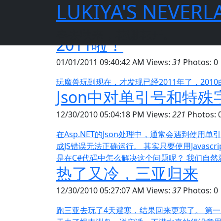
LUKIYA'S NEVER
首页
日志
2010年
春去秋来，花谢花开。
2011啦！
01/01/2011 09:40:42 AM
Views:
31
Photos: 0
玩魔兽玩到现在，才发现已经2011年了，201
Json中对单引号和特殊字
12/30/2010 05:04:18 PM
Views:
221
Photos: 
在Asp.NET的Json处理中，通常会遇到使用
成JS错误无法正确运行。 其实只要使用Javasc
是在C#代码中怎么解决这个问题呢？ 我们自然就想到了使
热了又冷，三亚归来
12/30/2010 05:27:07 AM
Views:
37
Photos: 0
跑三亚去玩了4天避寒，结果回来更寒了。 第