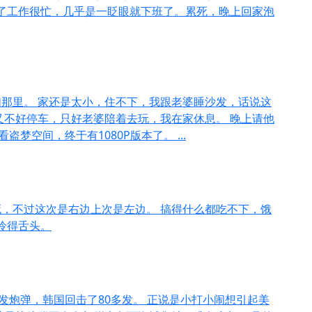
底了工作很忙，几乎是一眨眼就下班了。累死，晚上回家泡
那里。 家还是太小，住不下，我跟老婆睡沙发，话说这
又不好停车，只好老婆陪着去玩，我在家休息。 晚上请他
看盗梦空间，终于有1080P版本了。 ...
，不过这次是右边上次是左边。 搞得什么都吃不下，饿
怜得舌头。
发炮弹，韩国回击了80多发。 正说是小打小闹想引起美