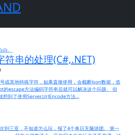
LAND
0白白。
符串的处理(C#,.NET)
0
单引号或其他特殊字符，如果直接使用，会截断Json数据，造
ript的escape方法编码字符串后就可以解决这个问题。 但
用Server.UrlEncode方法...
一次到三亚，不知道怎么玩，报了4个单日无脑游团。 第一