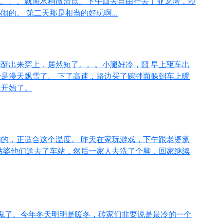
思。。。就海水稍微清点。下午回去自由行去了亚龙湾，沙
的。 第二天那是相当的好玩啊...
翻出来穿上，居然短了。。。小腿好冷，囧 早上驱车出
是漫天飘雪了。 下了高速，路边买了碗拌面躲到车上暖
又开始了。
的，正适合这个温度。 昨天在家玩游戏，下午跟老婆窝
姑婆他们送去了车站，然后一家人去洗了个脚，回家继续
见鬼了。今年冬天明明是暖冬，砖家们非要说是最冷的一个