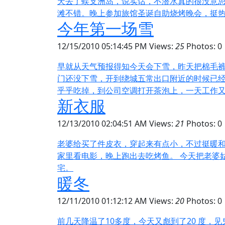
天去了蜈支洲岛，说实话，不潜水真的很没意
滩不错。晚上参加旅馆圣诞自助烧烤晚会，挺热闹
今年第一场雪
12/15/2010 05:14:45 PM
Views:
25
Photos: 0
早就从天气预报得知今天会下雪，昨天把棉毛裤
门还没下雪，开到绕城五常出口附近的时候已经
乎乎吃掉，到公司空调打开茶泡上，一天工作
新衣服
12/13/2010 02:04:51 AM
Views:
21
Photos: 0
老婆给买了件皮衣，穿起来有点小，不过挺暖和
家里看电影，晚上跑出去吃烤鱼。 今天把老婆
宅。
暖冬
12/11/2010 01:12:12 AM
Views:
20
Photos: 0
前几天降温了10多度，今天又彪到了20 度，