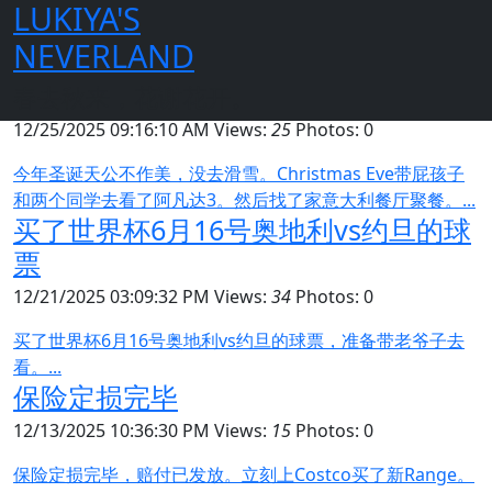
LUKIYA'S
首页
日志
2025年
NEVERLAND
今年圣诞天公不作美
春去秋来，花谢花开。
12/25/2025 09:16:10 AM
Views:
25
Photos: 0
今年圣诞天公不作美，没去滑雪。Christmas Eve带屁孩子
和两个同学去看了阿凡达3。然后找了家意大利餐厅聚餐。...
买了世界杯6月16号奥地利vs约旦的球
票
12/21/2025 03:09:32 PM
Views:
34
Photos: 0
买了世界杯6月16号奥地利vs约旦的球票，准备带老爷子去
看。...
保险定损完毕
12/13/2025 10:36:30 PM
Views:
15
Photos: 0
保险定损完毕，赔付已发放。立刻上Costco买了新Range。