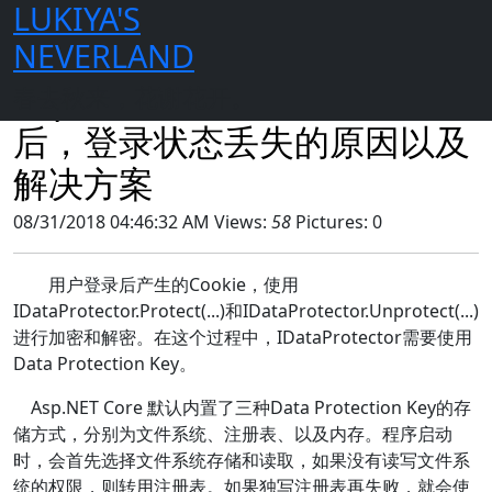
LUKIYA'S
首页
日志
2018年
08月
30日
2036
NEVERLAND
Asp.NET Core程序发布到IIS
春去秋来，花谢花开。
后，登录状态丢失的原因以及
解决方案
08/31/2018 04:46:32 AM
Views:
58
Pictures: 0
用户登录后产生的Cookie，使用
IDataProtector.Protect(...)和IDataProtector.Unprotect(...)
进行加密和解密。在这个过程中，IDataProtector需要使用
Data Protection Key。
Asp.NET Core 默认内置了三种Data Protection Key的存
储方式，分别为文件系统、注册表、以及内存。程序启动
时，会首先选择文件系统存储和读取，如果没有读写文件系
统的权限，则转用注册表。如果独写注册表再失败，就会使